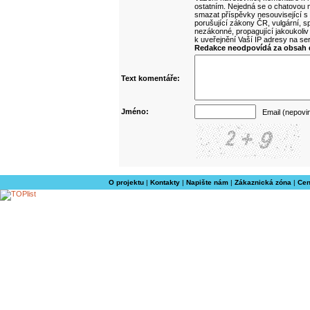
ostatním. Nejedná se o chatovou m
smazat příspěvky nesouvisející s
porušující zákony ČR, vulgární, sp
nezákonné, propagující jakoukoliv
k uveřejnění Vaší IP adresy na s
Redakce neodpovídá za obsah d
Text komentáře:
Jméno:
Email (nepovi
O projektu
|
Kontakty
|
Napište nám
|
Zákaznická zóna
|
Cen