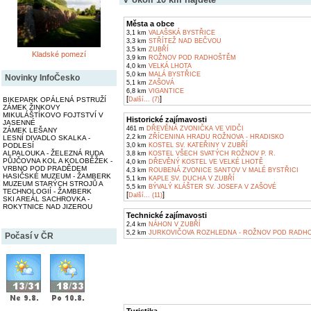
Města a obce
3,1 km
VALAŠSKÁ BYSTŘICE
3,3 km
STŘÍTEŽ NAD BEČVOU
3,5 km
ZUBŘÍ
Kladské pomezí
3,9 km
ROŽNOV POD RADHOŠTĚM
4,0 km
VELKÁ LHOTA
5,0 km
MALÁ BYSTŘICE
Novinky InfoČesko
5,1 km
ZAŠOVÁ
6,8 km
VIGANTICE
[
]
BIKEPARK OPÁLENÁ PSTRUŽÍ
Další... (7)
ZÁMEK ŽINKOVY
MIKULÁŠTÍKOVO FOJTSTVÍ V
Historické zajímavosti
JASENNÉ
461 m
DŘEVĚNÁ ZVONIČKA VE VIDČI
ZÁMEK LEŠANY
2,2 km
ZŘÍCENINA HRADU ROŽNOVA - HRADISKO
LESNÍ DIVADLO SKALKA -
PODLESÍ
3,0 km
KOSTEL SV. KATEŘINY V ZUBŘÍ
ALPALOUKA - ŽELEZNÁ RUDA
3,8 km
KOSTEL VŠECH SVATÝCH ROŽNOV P. R.
PŮJČOVNA KOL A KOLOBĚŽEK -
4,0 km
DŘEVĚNÝ KOSTEL VE VELKÉ LHOTĚ
VRBNO POD PRADĚDEM
4,3 km
ROUBENÁ ZVONICE SANTOV V MALÉ BYSTŘICI
HASIČSKÉ MUZEUM - ŽAMBERK
5,1 km
KAPLE SV. DUCHA V ZUBŘÍ
MUZEUM STARÝCH STROJŮ A
5,5 km
BÝVALÝ KLÁŠTER SV. JOSEFA V ZAŠOVÉ
TECHNOLOGIÍ - ŽAMBERK
[
]
Další... (11)
SKI AREÁL SACHROVKA -
ROKYTNICE NAD JIZEROU
Technické zajímavosti
2,4 km
NÁHON V ZUBŘÍ
5,2 km
JURKOVIČOVA ROZHLEDNA - ROŽNOV POD RADH
Počasí v ČR