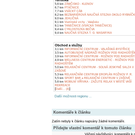
Turistika
5,6 km
ZÁMČISKO - KLENOV
6,7 km
PTÁČNICE
7,7 km
VSÁCKÝ CÁB
8,2 km
BEZBARIÉROVÁ NAUČNÁ STEZKA OKOLO RYBNÍČ
9,0 km
JEHLIČNÁ
9,1 km
Vsetínské vrchy - Valašsko
9,1 km
TANEČNICE (VSÁCKÁ TANEČNICE)
9,4 km
CYKLOSTEZKA BEČVA
9,4 km
NAUČNÁ STEZKA T. G. MASARYKA
Obchod a služby
3,1 km
INFORMAČNÍ CENTRUM - VALAŠSKÁ BYSTŘICE
3,5 km
AUTOBUSOVÉ NÁDRAŽÍ ROŽNOV POD RADHOŠTĚ
3,9 km
INFORMAČNÍ CENTRUM - ROŽNOV POD RADHOŠ
4,9 km
WELLNESS CENTRUM ENERGETIC - ROŽNOV POD
RADHOŠTĚM
5,0 km
RELAXAČNÍ CENTRUM - SOLNÁ JESKYNĚ SALZA V
ZAŠOVÉ
5,3 km
RELAXAČNÍM CENTRUM EROPLÁN ROŽNOV P. R.
5,5 km
SPORT BAR a RELAXAČNÍ CENTRUM V ZAŠOVÉ
5,6 km
MOBILNÍ VÍŘIVKA - ZAŽIJTE RELAX V MÍSTĚ VAŠÍ
REKREACE
[
]
Další... (4)
Další možnosti regionu ...
Komentáře k článku
Zatím nebyly k článku napsány žádné komentáře.
Přidejte vlastní komentář k tomuto článku
Vážení návštěvníci, komentáře k m