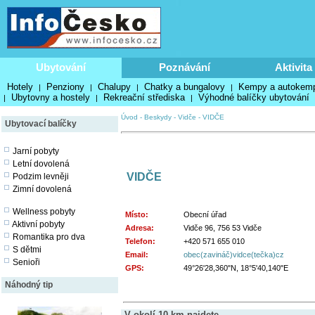
Ubytování
Poznávání
Aktivita
Hotely
Penziony
Chalupy
Chatky a bungalovy
Kempy a autokem
|
|
|
|
Ubytovny a hostely
Rekreační střediska
Výhodné balíčky ubytování
|
|
|
Úvod
-
Beskydy
-
Vidče
-
VIDČE
Ubytovací balíčky
Jarní pobyty
Letní dovolená
VIDČE
Podzim levněji
Zimní dovolená
Wellness pobyty
Místo:
Obecní úřad
Aktivní pobyty
Adresa:
Vidče 96, 756 53 Vidče
Romantika pro dva
Telefon:
+420 571 655 010
S dětmi
Email:
obec(zavináč)vidce(tečka)cz
Senioři
GPS:
49°26'28,360"N, 18°5'40,140"E
Náhodný tip
V okolí 10 km najdete