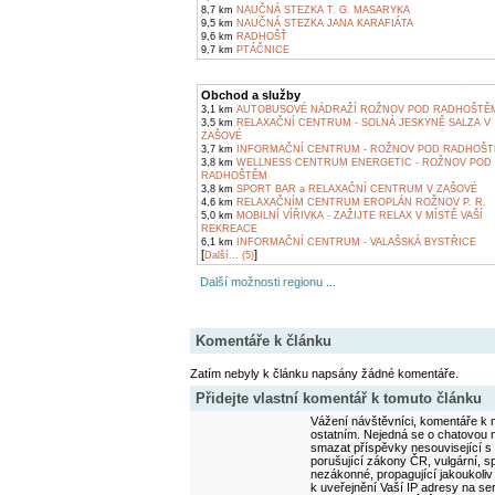
8,7 km
NAUČNÁ STEZKA T. G. MASARYKA
9,5 km
NAUČNÁ STEZKA JANA KARAFIÁTA
9,6 km
RADHOŠŤ
9,7 km
PTÁČNICE
Obchod a služby
3,1 km
AUTOBUSOVÉ NÁDRAŽÍ ROŽNOV POD RADHOŠTĚ
3,5 km
RELAXAČNÍ CENTRUM - SOLNÁ JESKYNĚ SALZA V
ZAŠOVÉ
3,7 km
INFORMAČNÍ CENTRUM - ROŽNOV POD RADHOŠ
3,8 km
WELLNESS CENTRUM ENERGETIC - ROŽNOV POD
RADHOŠTĚM
3,8 km
SPORT BAR a RELAXAČNÍ CENTRUM V ZAŠOVÉ
4,6 km
RELAXAČNÍM CENTRUM EROPLÁN ROŽNOV P. R.
5,0 km
MOBILNÍ VÍŘIVKA - ZAŽIJTE RELAX V MÍSTĚ VAŠÍ
REKREACE
6,1 km
INFORMAČNÍ CENTRUM - VALAŠSKÁ BYSTŘICE
[
]
Další... (5)
Další možnosti regionu ...
Komentáře k článku
Zatím nebyly k článku napsány žádné komentáře.
Přidejte vlastní komentář k tomuto článku
Vážení návštěvníci, komentáře k m
ostatním. Nejedná se o chatovou m
smazat příspěvky nesouvisející s
porušující zákony ČR, vulgární, sp
nezákonné, propagující jakoukoliv
k uveřejnění Vaší IP adresy na s