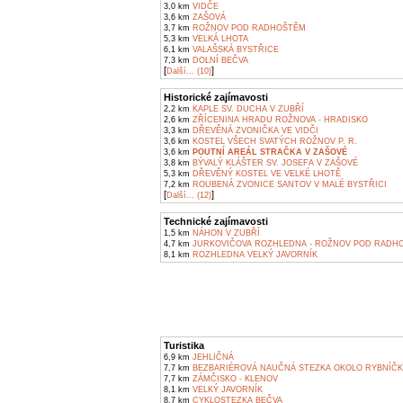
3,0 km
VIDČE
3,6 km
ZAŠOVÁ
3,7 km
ROŽNOV POD RADHOŠTĚM
5,3 km
VELKÁ LHOTA
6,1 km
VALAŠSKÁ BYSTŘICE
7,3 km
DOLNÍ BEČVA
[
]
Další... (10)
Historické zajímavosti
2,2 km
KAPLE SV. DUCHA V ZUBŘÍ
2,6 km
ZŘÍCENINA HRADU ROŽNOVA - HRADISKO
3,3 km
DŘEVĚNÁ ZVONIČKA VE VIDČI
3,6 km
KOSTEL VŠECH SVATÝCH ROŽNOV P. R.
3,6 km
POUTNÍ AREÁL STRAČKA V ZAŠOVÉ
3,8 km
BÝVALÝ KLÁŠTER SV. JOSEFA V ZAŠOVÉ
5,3 km
DŘEVĚNÝ KOSTEL VE VELKÉ LHOTĚ
7,2 km
ROUBENÁ ZVONICE SANTOV V MALÉ BYSTŘICI
[
]
Další... (12)
Technické zajímavosti
1,5 km
NÁHON V ZUBŘÍ
4,7 km
JURKOVIČOVA ROZHLEDNA - ROŽNOV POD RADH
8,1 km
ROZHLEDNA VELKÝ JAVORNÍK
Turistika
6,9 km
JEHLIČNÁ
7,7 km
BEZBARIÉROVÁ NAUČNÁ STEZKA OKOLO RYBNÍČ
7,7 km
ZÁMČISKO - KLENOV
8,1 km
VELKÝ JAVORNÍK
8,7 km
CYKLOSTEZKA BEČVA