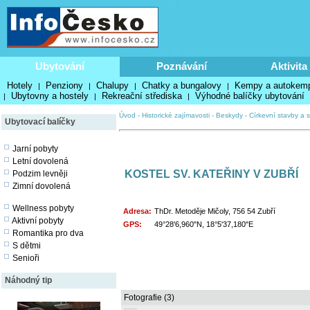
Ubytování
Poznávání
Aktivita
Hotely
Penziony
Chalupy
Chatky a bungalovy
Kempy a autokem
|
|
|
|
Ubytovny a hostely
Rekreační střediska
Výhodné balíčky ubytování
|
|
|
Úvod
-
Historické zajímavosti
-
Beskydy
-
Církevní stavby a s
Ubytovací balíčky
Jarní pobyty
Letní dovolená
KOSTEL SV. KATEŘINY V ZUBŘÍ
Podzim levněji
Zimní dovolená
Wellness pobyty
Adresa:
ThDr. Metoděje Mičoly, 756 54 Zubří
Aktivní pobyty
GPS:
49°28'6,960"N, 18°5'37,180"E
Romantika pro dva
S dětmi
Senioři
Náhodný tip
Fotografie (3)