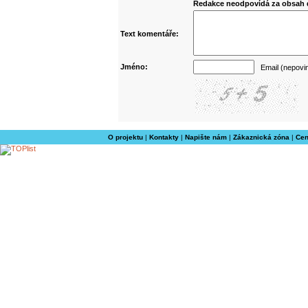
Redakce neodpovídá za obsah d
Text komentáře:
Jméno:
Email (nepovi
O projektu
|
Kontakty
|
Napište nám
|
Zákaznická zóna
|
Cen