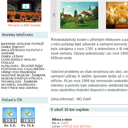
Slovácko a Bílé Karpaty
Novinky InfoČesko
Římskokatolický kostel s přilehlým hřbitovem a
BIKEPARK OPÁLENÁ PSTRUŽÍ
v něm pořádají také pěvecké a varhanní koncerty.
ZÁMEK ŽINKOVY
byla zahájena v roce 1785 a dokončena o tři roky 
MIKULÁŠTÍKOVO FOJTSTVÍ V
nové varhany. Úpravy pokračovaly i po roce 1900 
JASENNÉ
ZÁMEK LEŠANY
Křížová cesta.
LESNÍ DIVADLO SKALKA -
PODLESÍ
ALPALOUKA - ŽELEZNÁ RUDA
PŮJČOVNA KOL A KOLOBĚŽEK -
Válečné problémy se však nevyhnuly ani obci, ani 
VRBNO POD PRADĚDEM
HASIČSKÉ MUZEUM - ŽAMBERK
varhanní píšťaly. K dalším úpravám došlo až v r
MUZEUM STARÝCH STROJŮ A
věřícím. Až po roce 1989 byl renovován svatostán
TECHNOLOGIÍ - ŽAMBERK
SKI AREÁL SACHROVKA -
interiéru a pohody bylo zabudováno elektrické to
ROKYTNICE NAD JIZEROU
svou ojedinělou trojlodní dispozicí s vestavěným
Zdroj informací : MÚ Zubří
Počasí v ČR
V okolí 10 km najdete
Města a obce
501 m
ZUBŘÍ
2,9 km
STŘÍTEŽ NAD BEČVOU