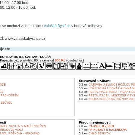
 12:00 - 17:00 hod.
:00, 12:00 - 16:00 hod.
m se nachází v centru obce
Valašká Bystřice
v budově knihovny.
 www.valasskabystrice.cz
ajdete
HORSKÝ HOTEL ČARTÁK - SOLÁŇ
Kapacita bez přistýlek: 80, v ceně od
600 Kč
(osoba/noc)
Stravování a zábava
ŘICE
5,3 km
ČAJOVNA U SLUNCE ROŽNOV P
5,5 km
ROŽNOVSKÁ LIDOVÁ ČAJOVNA NA
CE
6,2 km
RESTAURACE TATRA - VIGANTIC
 RADHOŠTĚM
6,5 km
RESTAURACE U MOKROŠŮ V BYS
6,6 km
KOLIBA KORDULKA ROŽNOV PO
 BEČVOU
osti
Přírodní zajímavosti
NICE SANTOV V MALÉ BYSTŘICI
4,0 km
CÁBSKÉ JEZÍRKO
NIČKA VE VIDČI
4,7 km
PR KUTANÝ U HALENKOVA
RADU ROŽNOVA - HRADISKO
5,3 km
CHKO BESKYDY