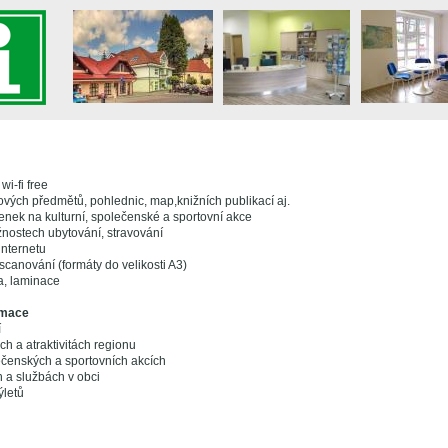
wi-fi free
vých předmětů, pohlednic, map,knižních publikací aj.
enek na kulturní, společenské a sportovní akce
nostech ubytování, stravování
internetu
 scanování (formáty do velikosti A3)
a, laminace
rmace
í
h a atraktivitách regionu
ečenských a sportovních akcích
 a službách v obci
ýletů