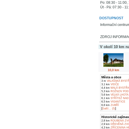
Po: 08:30 - 11:00,
Út - Pá: 07:30 - 11
DOSTUPNOST
Informační centru
ZDROJ INFORMACÍ:
V okolí 10 km n
10,0 km
Města a obce
3 m
VALAŠSKÁ BYST
3,1 km
VIDČE
4,4 km
MALÁ BYSTŘI
5,3 km
ROŽNOV POD
5,6 km
VELKÁ LHOTA
6,1 km
STŘÍTEŽ NAD
6,5 km
VIGANTICE
6,6 km
ZUBŘÍ
[
]
Další... (5)
Historické zajímav
2,8 km
ROUBENÁ ZVO
2,9 km
DŘEVĚNÁ ZVO
4,3 km
ZŘÍCENINA H