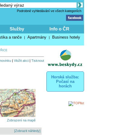
Podrobné vyhledávání ve všech kategoriích
Služby
Info o ČR
stika a ranče
Apartmány
Business hotely
|
|
TŘICE
 novinku
|
Vložit akci
|
Tisknout
Horská služba:
Počasí na
horách
Zobrazení na mapě
[Zobrazit náhledy]