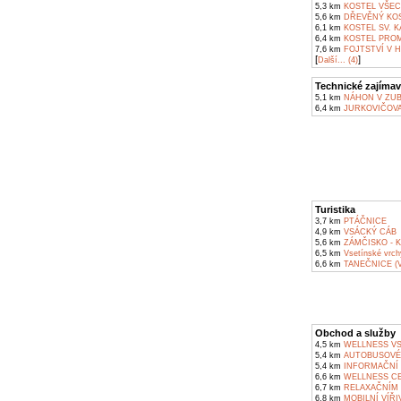
5,3 km
KOSTEL VŠEC
5,6 km
DŘEVĚNÝ KOS
6,1 km
KOSTEL SV. K
6,4 km
KOSTEL PROM
7,6 km
FOJTSTVÍ V 
[
]
Další... (4)
Technické zajímav
5,1 km
NÁHON V ZUB
6,4 km
JURKOVIČOVA
Turistika
3,7 km
PTÁČNICE
4,9 km
VSÁCKÝ CÁB
5,6 km
ZÁMČISKO - 
6,5 km
Vsetínské vrch
6,6 km
TANEČNICE (
Obchod a služby
4,5 km
WELLNESS VS
5,4 km
AUTOBUSOVÉ
5,4 km
INFORMAČNÍ 
6,6 km
WELLNESS CE
6,7 km
RELAXAČNÍM 
6,8 km
MOBILNÍ VÍŘI