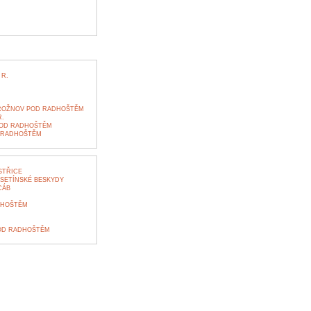
 R.
ROŽNOV POD RADHOŠTĚM
.
OD RADHOŠTĚM
 RADHOŠTĚM
STŘICE
VSETÍNSKÉ BESKYDY
CÁB
DHOŠTĚM
OD RADHOŠTĚM