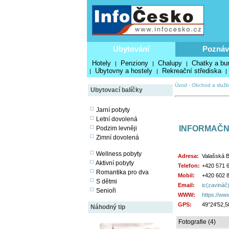
Ubytování
Poznáv
Hotely
Penziony
Chalupy
Chatky a bu
|
|
|
Ubytovny a hostely
Rekreační střediska
|
|
|
Úvod
-
Obchod a služb
Ubytovací balíčky
Jarní pobyty
Letní dovolená
INFORMAČN
Podzim levněji
Zimní dovolená
Wellness pobyty
Adresa:
Valašská B
Aktivní pobyty
Telefon:
+420 571 
Romantika pro dva
Mobil:
+420 602 
S dětmi
Email:
ic(zavináč
Senioři
WWW:
https://www
GPS:
49°24'52,5
Náhodný tip
Fotografie (4)