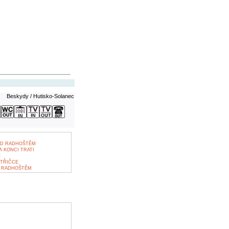
Beskydy / Hutisko-Solanec
OD RADHOŠTĚM
 KONCI TRATI
E
TŘIČCE
D RADHOŠTĚM