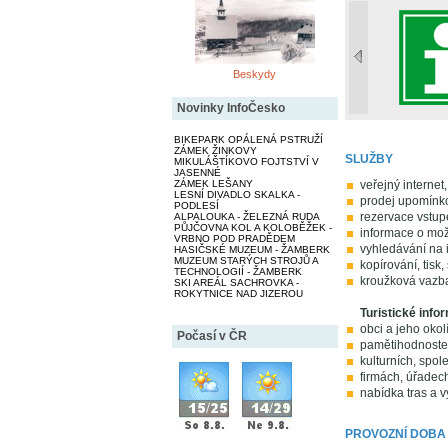
Beskydy
Novinky InfoČesko
BIKEPARK OPÁLENÁ PSTRUŽÍ
ZÁMEK ŽINKOVY
SLUŽBY
MIKULÁŠTÍKOVO FOJTSTVÍ V
JASENNÉ
ZÁMEK LEŠANY
veřejný internet, 
LESNÍ DIVADLO SKALKA -
prodej upomínko
PODLESÍ
rezervace vstup
ALPALOUKA - ŽELEZNÁ RUDA
PŮJČOVNA KOL A KOLOBĚŽEK -
informace o mož
VRBNO POD PRADĚDEM
vyhledávání na 
HASIČSKÉ MUZEUM - ŽAMBERK
MUZEUM STARÝCH STROJŮ A
kopírování, tisk,
TECHNOLOGIÍ - ŽAMBERK
kroužková vazb
SKI AREÁL SACHROVKA -
ROKYTNICE NAD JIZEROU
Turistické info
obci a jeho okol
Počasí v ČR
pamětihodnostec
kulturních, spol
firmách, úřadech
nabídka tras a v
PROVOZNÍ DOBA