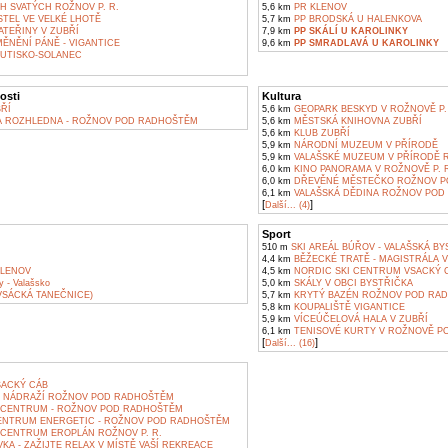
H SVATÝCH ROŽNOV P. R.
5,6 km
PR KLENOV
TEL VE VELKÉ LHOTĚ
5,7 km
PP BRODSKÁ U HALENKOVA
ATEŘINY V ZUBŘÍ
7,9 km
PP SKÁLÍ U KAROLINKY
ĚNĚNÍ PÁNĚ - VIGANTICE
9,6 km
PP SMRADLAVÁ U KAROLINKY
HUTISKO-SOLANEC
osti
Kultura
ŘÍ
5,6 km
GEOPARK BESKYD V ROŽNOVĚ P.
 ROZHLEDNA - ROŽNOV POD RADHOŠTĚM
5,6 km
MĚSTSKÁ KNIHOVNA ZUBŘÍ
5,6 km
KLUB ZUBŘÍ
5,9 km
NÁRODNÍ MUZEUM V PŘÍRODĚ
5,9 km
VALAŠSKÉ MUZEUM V PŘÍRODĚ 
6,0 km
KINO PANORAMA V ROŽNOVĚ P. R
6,0 km
DŘEVĚNÉ MĚSTEČKO ROŽNOV P
6,1 km
VALAŠSKÁ DĚDINA ROŽNOV POD
[
]
Další... (4)
Sport
510 m
SKI AREÁL BÚŘOV - VALAŠSKÁ BY
4,4 km
BĚŽECKÉ TRATĚ - MAGISTRÁLA 
KLENOV
4,5 km
NORDIC SKI CENTRUM VSACKÝ 
y - Valašsko
5,0 km
SKÁLY V OBCI BYSTŘIČKA
VSÁCKÁ TANEČNICE)
5,7 km
KRYTÝ BAZÉN ROŽNOV POD RA
5,8 km
KOUPALIŠTĚ VIGANTICE
5,9 km
VÍCEÚČELOVÁ HALA V ZUBŘÍ
6,1 km
TENISOVÉ KURTY V ROŽNOVĚ P
[
]
Další... (16)
ACKÝ CÁB
 NÁDRAŽÍ ROŽNOV POD RADHOŠTĚM
CENTRUM - ROŽNOV POD RADHOŠTĚM
NTRUM ENERGETIC - ROŽNOV POD RADHOŠTĚM
CENTRUM EROPLÁN ROŽNOV P. R.
VKA - ZAŽIJTE RELAX V MÍSTĚ VAŠÍ REKREACE