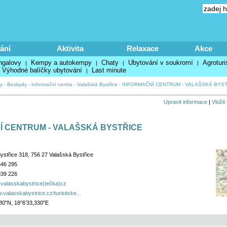
ání
Aktivita
Relaxace
Akce
ngalovy
Kempy a autokempy
Chaty
Ubytování v soukromí
Agroturi
|
|
|
|
Výhodné balíčky ubytování
Last minute
|
y
-
Beskydy
-
Informační centra
-
Valašská Bystřice
-
INFORMAČNÍ CENTRUM - VALAŠSKÁ BYS
Upravit informace
|
Vložit
Í CENTRUM - VALAŠSKÁ BYSTŘICE
ystřice 318, 756 27 Valašská Bystřice
646 295
839 226
)valasskabystrice(tečka)cz
.valasskabystrice.cz/turisticke...
80"N, 18°6'33,330"E