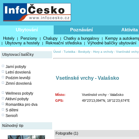
Ubytování
Poznávání
Aktivita
Hotely
Penziony
Chalupy
Chatky a bungalovy
Kempy a autokem
|
|
|
|
Ubytovny a hostely
Rekreační střediska
Výhodné balíčky ubytování
|
|
|
Úvod
-
Turistika
-
Beskydy
-
Hory a vrcholy
-
Vsetínské vrchy
Ubytovací balíčky
Jarní pobyty
Letní dovolená
Vsetínské vrchy - Valašsko
Podzim levněji
Zimní dovolená
Wellness pobyty
Místo:
Vsetínské vrchy - Valašsko
Aktivní pobyty
GPS:
49°23'13,094"N, 18°11'23,674"E
Romantika pro dva
S dětmi
Senioři
Náhodný tip
Fotografie (1)