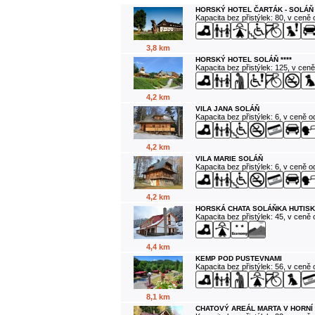
HORSKÝ HOTEL ČARTÁK - SOLÁŇ
Kapacita bez přistýlek: 80, v ceně
3,8 km
HORSKÝ HOTEL SOLÁŇ ****
Kapacita bez přistýlek: 125, v cen
4,2 km
VILA JANA SOLÁŇ
Kapacita bez přistýlek: 6, v ceně 
4,2 km
VILA MARIE SOLÁŇ
Kapacita bez přistýlek: 6, v ceně 
4,2 km
HORSKÁ CHATA SOLÁŇKA HUTISK
Kapacita bez přistýlek: 45, v ceně
4,4 km
KEMP POD PUSTEVNAMI
Kapacita bez přistýlek: 56, v ceně
8,1 km
CHATOVÝ AREÁL MARTA V HORNÍ