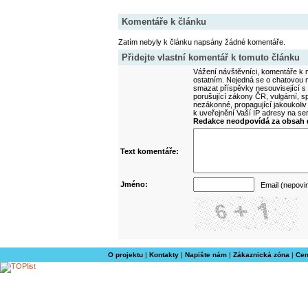
Komentáře k článku
Zatím nebyly k článku napsány žádné komentáře.
Přidejte vlastní komentář k tomuto článku
Vážení návštěvníci, komentáře k m
ostatním. Nejedná se o chatovou m
smazat příspěvky nesouvisející s
porušující zákony ČR, vulgární, sp
nezákonné, propagující jakoukoliv
k uveřejnění Vaší IP adresy na s
Redakce neodpovídá za obsah d
Text komentáře:
Jméno:
Email (nepovi
O projektu
|
Kontakty
|
Napište nám
|
Zákaznická zóna
|
Cen