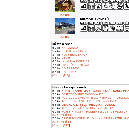
Kapacita bez přistýlek: 22, v ceně
9,2 km
PENZION U VAŇASŮ
Kapacita bez přistýlek: 24, v ceně
9,3 km
Města a obce
5,2 km
KAROLINKA
5,2 km
HUTISKO-SOLANEC
5,4 km
NOVÝ HROZENKOV
6,1 km
VIGANTICE
6,5 km
VALAŠSKÁ BYSTŘICE
7,5 km
PROSTŘEDNÍ BEČVA
7,6 km
DOLNÍ BEČVA
8,5 km
HALENKOV
[
]
Další... (118)
Historické zajímavosti
5,0 km
KOSTEL PANNY MARIE KARMELSKÉ - KAROLINK
5,0 km
FOJTSTVÍ V HUTISKO-SOLANEC
5,4 km
KOSTEL SV. JANA KŘTITELE V NOVÉM HROZENKO
5,4 km
KOSTEL SV. JOSEFA V HUTISKO-SOLANEC
5,5 km
LIDOVÁ ARCHITEKTURA V KAROLINCE
6,3 km
KOSTEL PROMĚNĚNÍ PÁNĚ - VIGANTICE
6,5 km
FOJTSTVÍ (NKP) A ROUBENÉ STAVBY VE VELKÝCH
KARLOVICÍCH
7,5 km
DŘEVĚNÝ KOSTEL SV. PANNY MARIE SNĚŽNÉ VE 
KARLOVICÍCH
[
]
Další... (245)