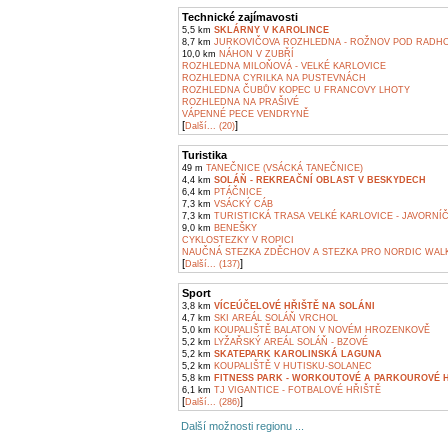
Technické zajímavosti
5,5 km
SKLÁRNY V KAROLINCE
8,7 km
JURKOVIČOVA ROZHLEDNA - ROŽNOV POD RADH
10,0 km
NÁHON V ZUBŘÍ
ROZHLEDNA MILOŇOVÁ - VELKÉ KARLOVICE
ROZHLEDNA CYRILKA NA PUSTEVNÁCH
ROZHLEDNA ČUBŮV KOPEC U FRANCOVY LHOTY
ROZHLEDNA NA PRAŠIVÉ
VÁPENNÉ PECE VENDRYNĚ
[
]
Další... (20)
Turistika
49 m
TANEČNICE (VSÁCKÁ TANEČNICE)
4,4 km
SOLÁŇ - REKREAČNÍ OBLAST V BESKYDECH
6,4 km
PTÁČNICE
7,3 km
VSÁCKÝ CÁB
7,3 km
TURISTICKÁ TRASA VELKÉ KARLOVICE - JAVORNÍ
9,0 km
BENEŠKY
CYKLOSTEZKY V ROPICI
NAUČNÁ STEZKA ZDĚCHOV A STEZKA PRO NORDIC WAL
[
]
Další... (137)
Sport
3,8 km
VÍCEÚČELOVÉ HŘIŠTĚ NA SOLÁNI
4,7 km
SKI AREÁL SOLÁŇ VRCHOL
5,0 km
KOUPALIŠTĚ BALATON V NOVÉM HROZENKOVĚ
5,2 km
LYŽAŘSKÝ AREÁL SOLÁŇ - BZOVÉ
5,2 km
SKATEPARK KAROLINSKÁ LAGUNA
5,2 km
KOUPALIŠTĚ V HUTISKU-SOLANEC
5,8 km
FITNESS PARK - WORKOUTOVÉ A PARKOUROVÉ 
6,1 km
TJ VIGANTICE - FOTBALOVÉ HŘIŠTĚ
[
]
Další... (286)
Další možnosti regionu ...