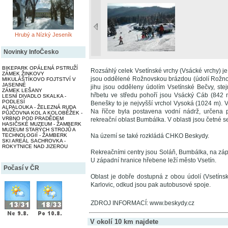
Hrubý a Nízký Jeseník
Novinky InfoČesko
BIKEPARK OPÁLENÁ PSTRUŽÍ
Rozsáhlý celek Vsetínské vrchy (Vsácké vrchy) 
ZÁMEK ŽINKOVY
jsou oddělené Rožnovskou brázdou (údolí Rožno
MIKULÁŠTÍKOVO FOJTSTVÍ V
JASENNÉ
jihu jsou odděleny údolím Vsetínské Bečvy, ste
ZÁMEK LEŠANY
hřbetu ve středu pohoří jsou Vsácký Cáb (842 
LESNÍ DIVADLO SKALKA -
PODLESÍ
Benešky to je nejvyšší vrchol Vysoká (1024 m). V
ALPALOUKA - ŽELEZNÁ RUDA
Na říčce byla postavena vodní nádrž, určena p
PŮJČOVNA KOL A KOLOBĚŽEK -
VRBNO POD PRADĚDEM
rekreační oblast Bumbálka. V oblasti jsou četné 
HASIČSKÉ MUZEUM - ŽAMBERK
MUZEUM STARÝCH STROJŮ A
Na území se také rozkládá CHKO Beskydy.
TECHNOLOGIÍ - ŽAMBERK
SKI AREÁL SACHROVKA -
ROKYTNICE NAD JIZEROU
Rekreačními centry jsou Soláň, Bumbálka, na zápa
U západní hranice hřebene leží město Vsetín.
Počasí v ČR
Oblast je dobře dostupná z obou údolí (Vsetíns
Karlovic, odkud jsou pak autobusové spoje.
ZDROJ INFORMACÍ: www.beskydy.cz
V okolí 10 km najdete