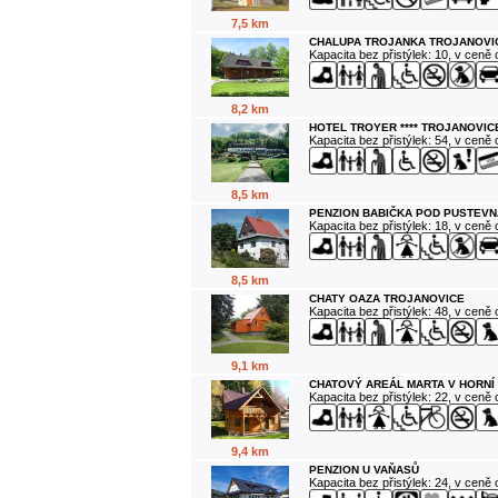
7,5 km
CHALUPA TROJANKA TROJANOVI
Kapacita bez přistýlek: 10, v ceně
8,2 km
HOTEL TROYER **** TROJANOVIC
Kapacita bez přistýlek: 54, v ceně
8,5 km
PENZION BABIČKA POD PUSTEVN
Kapacita bez přistýlek: 18, v ceně
8,5 km
CHATY OAZA TROJANOVICE
Kapacita bez přistýlek: 48, v ceně
9,1 km
CHATOVÝ AREÁL MARTA V HORNÍ
Kapacita bez přistýlek: 22, v ceně
9,4 km
PENZION U VAŇASŮ
Kapacita bez přistýlek: 24, v ceně