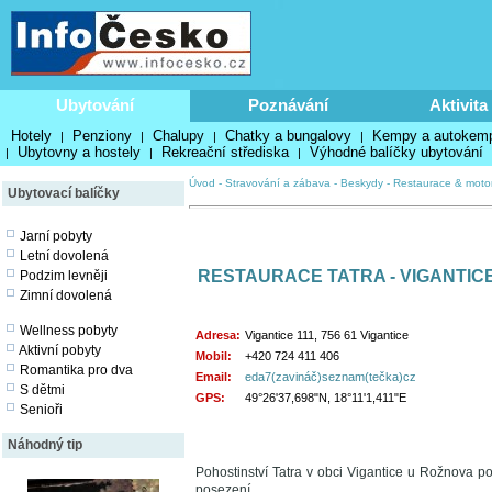
Ubytování
Poznávání
Aktivita
Hotely
Penziony
Chalupy
Chatky a bungalovy
Kempy a autokem
|
|
|
|
Ubytovny a hostely
Rekreační střediska
Výhodné balíčky ubytování
|
|
|
Úvod
-
Stravování a zábava
-
Beskydy
-
Restaurace & moto
Ubytovací balíčky
Jarní pobyty
Letní dovolená
RESTAURACE TATRA - VIGANTIC
Podzim levněji
Zimní dovolená
Wellness pobyty
Adresa:
Vigantice 111, 756 61 Vigantice
Aktivní pobyty
Mobil:
+420 724 411 406
Romantika pro dva
Email:
eda7(zavináč)seznam(tečka)cz
S dětmi
GPS:
49°26'37,698"N, 18°11'1,411"E
Senioři
Náhodný tip
Pohostinství Tatra v obci Vigantice u Rožnova 
posezení.