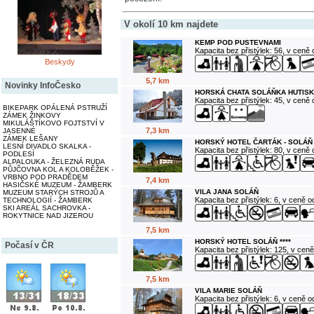
V okolí 10 km najdete
KEMP POD PUSTEVNAMI
Kapacita bez přistýlek: 56, v ceně
Beskydy
5,7 km
Novinky InfoČesko
HORSKÁ CHATA SOLÁŇKA HUTISK
Kapacita bez přistýlek: 45, v ceně
BIKEPARK OPÁLENÁ PSTRUŽÍ
ZÁMEK ŽINKOVY
MIKULÁŠTÍKOVO FOJTSTVÍ V
7,3 km
JASENNÉ
ZÁMEK LEŠANY
HORSKÝ HOTEL ČARTÁK - SOLÁŇ
LESNÍ DIVADLO SKALKA -
Kapacita bez přistýlek: 80, v ceně
PODLESÍ
ALPALOUKA - ŽELEZNÁ RUDA
PŮJČOVNA KOL A KOLOBĚŽEK -
VRBNO POD PRADĚDEM
7,4 km
HASIČSKÉ MUZEUM - ŽAMBERK
VILA JANA SOLÁŇ
MUZEUM STARÝCH STROJŮ A
Kapacita bez přistýlek: 6, v ceně 
TECHNOLOGIÍ - ŽAMBERK
SKI AREÁL SACHROVKA -
ROKYTNICE NAD JIZEROU
7,5 km
HORSKÝ HOTEL SOLÁŇ ****
Počasí v ČR
Kapacita bez přistýlek: 125, v cen
7,5 km
VILA MARIE SOLÁŇ
Kapacita bez přistýlek: 6, v ceně 