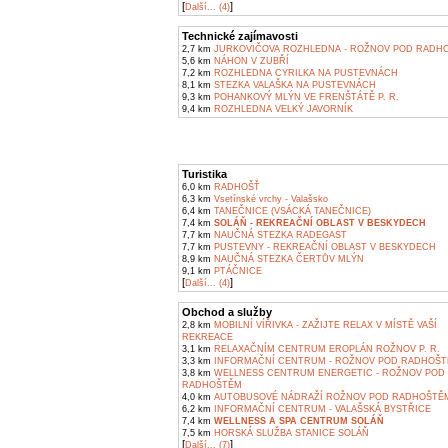
[
]
Další... (4)
Technické zajímavosti
2,7 km
JURKOVIČOVA ROZHLEDNA - ROŽNOV POD RADH
5,6 km
NÁHON V ZUBŘÍ
7,2 km
ROZHLEDNA CYRILKA NA PUSTEVNÁCH
8,1 km
STEZKA VALAŠKA NA PUSTEVNÁCH
9,3 km
POHANKOVÝ MLÝN VE FRENŠTÁTĚ P. R.
9,4 km
ROZHLEDNA VELKÝ JAVORNÍK
Turistika
6,0 km
RADHOŠŤ
6,3 km
Vsetínské vrchy - Valašsko
6,4 km
TANEČNICE (VSÁCKÁ TANEČNICE)
7,4 km
SOLÁŇ - REKREAČNÍ OBLAST V BESKYDECH
7,7 km
NAUČNÁ STEZKA RADEGAST
7,7 km
PUSTEVNY - REKREAČNÍ OBLAST V BESKYDECH
8,9 km
NAUČNÁ STEZKA ČERTŮV MLÝN
9,1 km
PTÁČNICE
[
]
Další... (4)
Obchod a služby
2,8 km
MOBILNÍ VÍŘIVKA - ZAŽIJTE RELAX V MÍSTĚ VAŠÍ
REKREACE
3,1 km
RELAXAČNÍM CENTRUM EROPLÁN ROŽNOV P. R.
3,3 km
INFORMAČNÍ CENTRUM - ROŽNOV POD RADHOŠ
3,8 km
WELLNESS CENTRUM ENERGETIC - ROŽNOV POD
RADHOŠTĚM
4,0 km
AUTOBUSOVÉ NÁDRAŽÍ ROŽNOV POD RADHOŠTĚ
6,2 km
INFORMAČNÍ CENTRUM - VALAŠSKÁ BYSTŘICE
7,4 km
WELLNESS A SPA CENTRUM SOLÁŇ
7,5 km
HORSKÁ SLUŽBA STANICE SOLÁŇ
[
]
Další... (7)