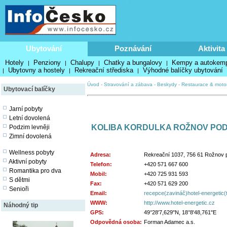
Ubytování
Poznávání
Aktivita
Hotely
Penziony
Chalupy
Chatky a bungalovy
Kempy a autokem
|
|
|
|
Ubytovny a hostely
Rekreační střediska
Výhodné balíčky ubytování
|
|
|
Úvod
-
Stravování a zábava
-
Beskydy
-
Restaurace & moto
Ubytovací balíčky
Jarní pobyty
Letní dovolená
KOLIBA KORDULKA ROŽNOV PO
Podzim levněji
Zimní dovolená
Wellness pobyty
Adresa:
Rekreační 1037, 756 61 Rožnov
Aktivní pobyty
Telefon:
+420 571 667 600
Romantika pro dva
Mobil:
+420 725 931 593
S dětmi
Fax:
+420 571 629 200
Senioři
Email:
recepce(zavináč)hotel-energetic(
WWW:
http://www.hotel-energetic.cz
Náhodný tip
GPS:
49°28'7,629"N, 18°8'48,761"E
Odpovědná osoba:
Forman Adamec a.s.