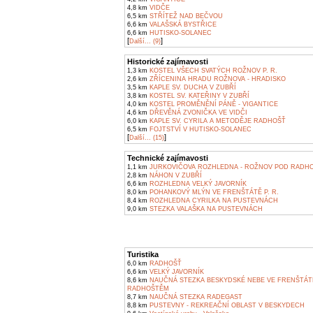
4,8 km
VIDČE
6,5 km
STŘÍTEŽ NAD BEČVOU
6,6 km
VALAŠSKÁ BYSTŘICE
6,6 km
HUTISKO-SOLANEC
[
]
Další... (9)
Historické zajímavosti
1,3 km
KOSTEL VŠECH SVATÝCH ROŽNOV P. R.
2,6 km
ZŘÍCENINA HRADU ROŽNOVA - HRADISKO
3,5 km
KAPLE SV. DUCHA V ZUBŘÍ
3,8 km
KOSTEL SV. KATEŘINY V ZUBŘÍ
4,0 km
KOSTEL PROMĚNĚNÍ PÁNĚ - VIGANTICE
4,6 km
DŘEVĚNÁ ZVONIČKA VE VIDČI
6,0 km
KAPLE SV. CYRILA A METODĚJE RADHOŠŤ
6,5 km
FOJTSTVÍ V HUTISKO-SOLANEC
[
]
Další... (15)
Technické zajímavosti
1,1 km
JURKOVIČOVA ROZHLEDNA - ROŽNOV POD RADH
2,8 km
NÁHON V ZUBŘÍ
6,6 km
ROZHLEDNA VELKÝ JAVORNÍK
8,0 km
POHANKOVÝ MLÝN VE FRENŠTÁTĚ P. R.
8,4 km
ROZHLEDNA CYRILKA NA PUSTEVNÁCH
9,0 km
STEZKA VALAŠKA NA PUSTEVNÁCH
Turistika
6,0 km
RADHOŠŤ
6,6 km
VELKÝ JAVORNÍK
8,6 km
NAUČNÁ STEZKA BESKYDSKÉ NEBE VE FRENŠTÁT
RADHOŠTĚM
8,7 km
NAUČNÁ STEZKA RADEGAST
8,8 km
PUSTEVNY - REKREAČNÍ OBLAST V BESKYDECH