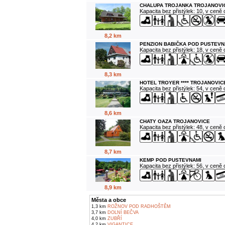
CHALUPA TROJANKA TROJANOVI
Kapacita bez přistýlek: 10, v ceně
8,2 km
PENZION BABIČKA POD PUSTEVN
Kapacita bez přistýlek: 18, v ceně
8,3 km
HOTEL TROYER **** TROJANOVIC
Kapacita bez přistýlek: 54, v ceně
8,6 km
CHATY OAZA TROJANOVICE
Kapacita bez přistýlek: 48, v ceně
8,7 km
KEMP POD PUSTEVNAMI
Kapacita bez přistýlek: 56, v ceně
8,9 km
Města a obce
1,3 km
ROŽNOV POD RADHOŠTĚM
3,7 km
DOLNÍ BEČVA
4,0 km
ZUBŘÍ
4,2 km
VIGANTICE