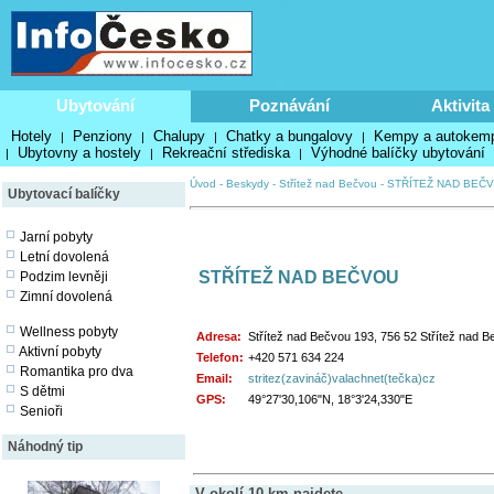
Ubytování
Poznávání
Aktivita
Hotely
Penziony
Chalupy
Chatky a bungalovy
Kempy a autokem
|
|
|
|
Ubytovny a hostely
Rekreační střediska
Výhodné balíčky ubytování
|
|
|
Úvod
-
Beskydy
-
Střítež nad Bečvou
-
STŘÍTEŽ NAD BEČ
Ubytovací balíčky
Jarní pobyty
Letní dovolená
STŘÍTEŽ NAD BEČVOU
Podzim levněji
Zimní dovolená
Wellness pobyty
Adresa:
Střítež nad Bečvou 193, 756 52 Střítež nad 
Aktivní pobyty
Telefon:
+420 571 634 224
Romantika pro dva
Email:
stritez(zavináč)valachnet(tečka)cz
S dětmi
GPS:
49°27'30,106"N, 18°3'24,330"E
Senioři
Náhodný tip
V okolí 10 km najdete