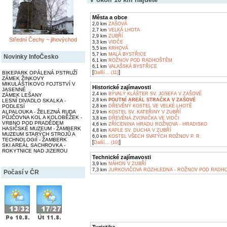
Města a obce
2,0 km
ZAŠOVÁ
2,7 km
VELKÁ LHOTA
2,9 km
ZUBŘÍ
Střední Čechy ~ jihovýchod
3,3 km
VIDČE
5,5 km
KRHOVÁ
5,7 km
MALÁ BYSTŘICE
Novinky InfoČesko
6,1 km
ROŽNOV POD RADHOŠTĚM
6,1 km
VALAŠSKÁ BYSTŘICE
[
]
BIKEPARK OPÁLENÁ PSTRUŽÍ
Další... (11)
ZÁMEK ŽINKOVY
MIKULÁŠTÍKOVO FOJTSTVÍ V
Historické zajímavosti
JASENNÉ
2,4 km
BÝVALÝ KLÁŠTER SV. JOSEFA V ZAŠOVÉ
ZÁMEK LEŠANY
2,8 km
POUTNÍ AREÁL STRAČKA V ZAŠOVÉ
LESNÍ DIVADLO SKALKA -
PODLESÍ
2,8 km
DŘEVĚNÝ KOSTEL VE VELKÉ LHOTĚ
ALPALOUKA - ŽELEZNÁ RUDA
2,9 km
KOSTEL SV. KATEŘINY V ZUBŘÍ
PŮJČOVNA KOL A KOLOBĚŽEK -
3,8 km
DŘEVĚNÁ ZVONIČKA VE VIDČI
VRBNO POD PRADĚDEM
4,6 km
ZŘÍCENINA HRADU ROŽNOVA - HRADISKO
HASIČSKÉ MUZEUM - ŽAMBERK
4,8 km
KAPLE SV. DUCHA V ZUBŘÍ
MUZEUM STARÝCH STROJŮ A
6,0 km
KOSTEL VŠECH SVATÝCH ROŽNOV P. R.
TECHNOLOGIÍ - ŽAMBERK
[
]
Další... (10)
SKI AREÁL SACHROVKA -
ROKYTNICE NAD JIZEROU
Technické zajímavosti
3,9 km
NÁHON V ZUBŘÍ
7,3 km
JURKOVIČOVA ROZHLEDNA - ROŽNOV POD RADH
Počasí v ČR