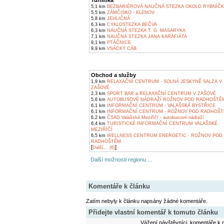
Turistika
5,1 km
BEZBARIÉROVÁ NAUČNÁ STEZKA OKOLO RYBNÍČ
5,5 km
ZÁMČISKO - KLENOV
5,8 km
JEHLIČNÁ
6,3 km
CYKLOSTEZKA BEČVA
6,3 km
NAUČNÁ STEZKA T. G. MASARYKA
7,1 km
NAUČNÁ STEZKA JANA KARAFIÁTA
9,1 km
PTÁČNICE
9,9 km
VSÁCKÝ CÁB
Obchod a služby
1,9 km
RELAXAČNÍ CENTRUM - SOLNÁ JESKYNĚ SALZA V
ZAŠOVÉ
2,3 km
SPORT BAR a RELAXAČNÍ CENTRUM V ZAŠOVÉ
5,6 km
AUTOBUSOVÉ NÁDRAŽÍ ROŽNOV POD RADHOŠTĚ
6,1 km
INFORMAČNÍ CENTRUM - VALAŠSKÁ BYSTŘICE
6,1 km
INFORMAČNÍ CENTRUM - ROŽNOV POD RADHOŠ
6,2 km
ČSAD Valašské Meziříčí - autobusové nádraží
6,4 km
TURISTICKÉ INFORMAČNÍ CENTRUM VALAŠSKÉ
MEZIŘÍČÍ
6,5 km
WELLNESS CENTRUM ENERGETIC - ROŽNOV POD
RADHOŠTĚM
[
]
Další... (6)
Další možnosti regionu ...
Komentáře k článku
Zatím nebyly k článku napsány žádné komentáře.
Přidejte vlastní komentář k tomuto článku
Vážení návštěvníci, komentáře k m