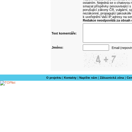
ostatním. Nejedná se o chatovou m
smazat příspěvky nesouvisející s
porušující zákony ČR, vulgární, sp
nezákonné, propagující jakoukoliv
k uveřejnění Vaší IP adresy na s
Redakce neodpovídá za obsah d
Text komentáře:
Jméno:
Email (nepovi
O projektu
|
Kontakty
|
Napište nám
|
Zákaznická zóna
|
Cen