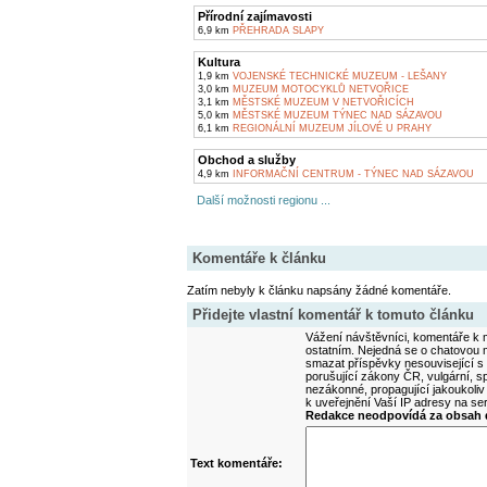
Přírodní zajímavosti
6,9 km
PŘEHRADA SLAPY
Kultura
1,9 km
VOJENSKÉ TECHNICKÉ MUZEUM - LEŠANY
3,0 km
MUZEUM MOTOCYKLŮ NETVOŘICE
3,1 km
MĚSTSKÉ MUZEUM V NETVOŘICÍCH
5,0 km
MĚSTSKÉ MUZEUM TÝNEC NAD SÁZAVOU
6,1 km
REGIONÁLNÍ MUZEUM JÍLOVÉ U PRAHY
Obchod a služby
4,9 km
INFORMAČNÍ CENTRUM - TÝNEC NAD SÁZAVOU
Další možnosti regionu ...
Komentáře k článku
Zatím nebyly k článku napsány žádné komentáře.
Přidejte vlastní komentář k tomuto článku
Vážení návštěvníci, komentáře k m
ostatním. Nejedná se o chatovou m
smazat příspěvky nesouvisející s
porušující zákony ČR, vulgární, sp
nezákonné, propagující jakoukoliv
k uveřejnění Vaší IP adresy na s
Redakce neodpovídá za obsah d
Text komentáře: