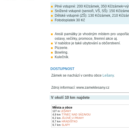
Plné vstupné: 200 Kč/zámek, 350 Kč/zámek+výs
Snížené vstupné (senioři, VŠ, SŠ): 150 Kč/zám
Dětské vstupné (ZŠ): 130 Kč/zámek, 210 Kč/zá
Fotodoplatek 30 Kč
Areál památky je vhodným místem pro uspořádá
oslavy, večírky, promoce, firemní akce aj.
V nabídce je také ubytování a občerstvení.
Pizzerie.
Bowling.
Kulečník.
DOSTUPNOST
Zámek se nachází v centru obce
Lešany
.
Zdroj informací: www.zameklesany.cz
V okolí 10 km najdete
Města a obce
127 m
LEŠANY
4,9 km
TÝNEC NAD SÁZAVOU
6,2 km
JÍLOVÉ U PRAHY
8,7 km
HRADIŠTKO
9,7 km
SLAPY