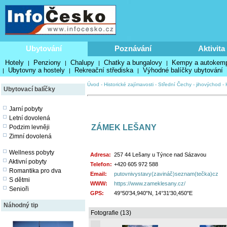
Ubytování
Poznávání
Aktivita
Hotely
Penziony
Chalupy
Chatky a bungalovy
Kempy a autokem
|
|
|
|
Ubytovny a hostely
Rekreační střediska
Výhodné balíčky ubytování
|
|
|
Úvod
-
Historické zajímavosti
-
Střední Čechy - jihovýchod
-
Ubytovací balíčky
Jarní pobyty
Letní dovolená
ZÁMEK LEŠANY
Podzim levněji
Zimní dovolená
Wellness pobyty
Adresa:
257 44 Lešany u Týnce nad Sázavou
Aktivní pobyty
Telefon:
+420 605 972 588
Romantika pro dva
Email:
putovnivystavy(zavináč)seznam(tečka)cz
S dětmi
WWW:
https://www.zameklesany.cz/
Senioři
GPS:
49°50'34,940"N, 14°31'30,450"E
Náhodný tip
Fotografie (13)