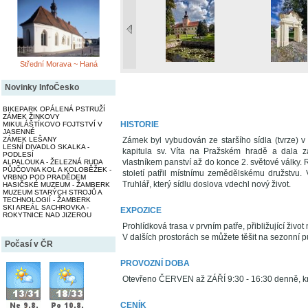
Střední Morava ~ Haná
Novinky InfoČesko
BIKEPARK OPÁLENÁ PSTRUŽÍ
ZÁMEK ŽINKOVY
HISTORIE
MIKULÁŠTÍKOVO FOJTSTVÍ V
JASENNÉ
Zámek byl vybudován ze staršího sídla (tvrze) v 
ZÁMEK LEŠANY
LESNÍ DIVADLO SKALKA -
kapitula sv. Víta na Pražském hradě a dala zá
PODLESÍ
vlastníkem panství až do konce 2. světové války. 
ALPALOUKA - ŽELEZNÁ RUDA
PŮJČOVNA KOL A KOLOBĚŽEK -
století patřil místnímu zemědělskému družstvu.
VRBNO POD PRADĚDEM
Truhlář, který sídlu doslova vdechl nový život.
HASIČSKÉ MUZEUM - ŽAMBERK
MUZEUM STARÝCH STROJŮ A
TECHNOLOGIÍ - ŽAMBERK
SKI AREÁL SACHROVKA -
EXPOZICE
ROKYTNICE NAD JIZEROU
Prohlídková trasa v prvním patře, přibližující ž
V dalších prostorách se můžete těšit na sezonní pu
Počasí v ČR
PROVOZNÍ DOBA
Otevřeno ČERVEN až ZÁŘÍ 9:30 - 16:30 denně, k
CENÍK