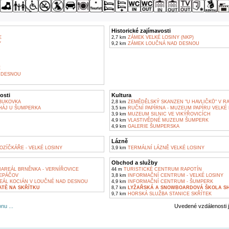
Historické zajímavosti
E
2,7 km
ZÁMEK VELKÉ LOSINY (NKP)
Y
9,2 km
ZÁMEK LOUČNÁ NAD DESNOU
E
 DESNOU
osti
Kultura
BUKOVKA
2,8 km
ZEMĚDĚLSKÝ SKANZEN "U HAVLIČKŮ" V R
ÁJ U ŠUMPERKA
3,5 km
RUČNÍ PAPÍRNA - MUZEUM PAPÍRU VELKÉ 
3,9 km
MUZEUM SILNIC VE VIKÝŘOVICÍCH
4,9 km
VLASTIVĚDNÉ MUZEUM ŠUMPERK
4,9 km
GALERIE ŠUMPERSKA
Lázně
ZÍČKÁŘE - VELKÉ LOSINY
3,9 km
TERMÁLNÍ LÁZNĚ VELKÉ LOSINY
Obchod a služby
IAREÁL BRNĚNKA - VERNÍŘOVICE
44 m
TURISTICKÉ CENTRUM RAPOTÍN
LEPÁČOV
3,8 km
INFORMAČNÍ CENTRUM - VELKÉ LOSINY
EÁL KOCIÁN V LOUČNÉ NAD DESNOU
4,9 km
INFORMAČNÍ CENTRUM - ŠUMPERK
ATĚ NA SKŘÍTKU
8,7 km
LYŽAŘSKÁ A SNOWBOARDOVÁ ŠKOLA S
9,7 km
HORSKÁ SLUŽBA STANICE SKŘÍTEK
nu ...
Uvedené vzdálenosti 