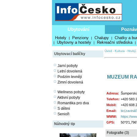
Ubytování
Poznáv
Hotely
Penziony
Chalupy
Chatky a bu
|
|
|
Ubytovny a hostely
Rekreační střediska
|
|
|
Úvod
-
Kultura
-
Hrubý 
Ubytovací balíčky
Jarní pobyty
Letní dovolená
MUZEUM RA
Podzim levněji
Zimní dovolená
Wellness pobyty
Adresa:
Šumperská
Aktivní pobyty
Telefon:
+420 583 
Romantika pro dva
Mobil:
+420 608 
S dětmi
Email:
tic(zaviná
Senioři
WWW:
https://www.
GPS:
50°0'1,796
Náhodný tip
Fotografie (3)