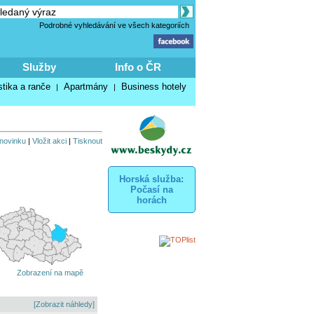
Podrobné vyhledávání ve všech kategoriích
Služby
Info o ČR
stika a ranče
Apartmány
Business hotely
|
|
 novinku
|
Vložit akci
|
Tisknout
Horská služba:
Počasí na
horách
Zobrazení na mapě
[Zobrazit náhledy]