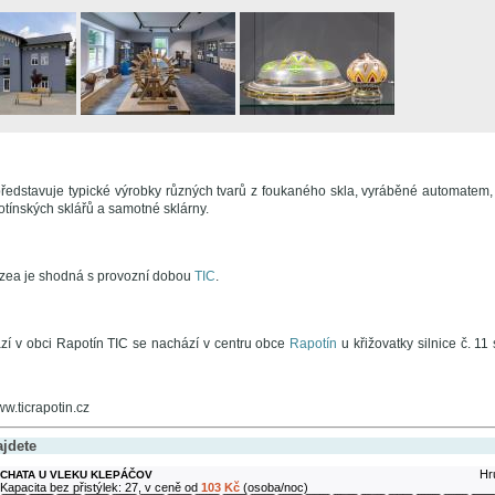
edstavuje typické výrobky různých tvarů z foukaného skla, vyráběné automatem, 
otínských sklářů a samotné sklárny.
zea je shodná s provozní dobou
TIC
.
í v obci Rapotín TIC se nachází v centru obce
Rapotín
u křižovatky silnice č. 1
ww.ticrapotin.cz
ajdete
Hr
CHATA U VLEKU KLEPÁČOV
Kapacita bez přistýlek: 27, v ceně od
103 Kč
(osoba/noc)