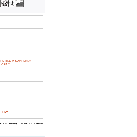
APOTÍNĚ U ŠUMPERKA
LOSINY
HEEPY
jsou měřeny vzdušnou čarou.