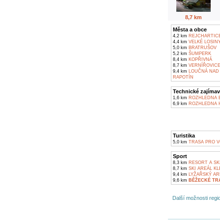
8,7 km
Města a obce
4,2 km
REJCHARTIC
4,4 km
VELKÉ LOSIN
5,0 km
BRATRUŠOV
5,2 km
ŠUMPERK
8,4 km
KOPŘIVNÁ
8,7 km
VERNÍŘOVIC
9,4 km
LOUČNÁ NAD
RAPOTÍN
Technické zajímav
1,6 km
ROZHLEDNA 
6,9 km
ROZHLEDNA H
Turistika
5,0 km
TRASA PRO VO
Sport
8,3 km
RESORT A SK
8,7 km
SKI AREÁL K
9,4 km
LYŽAŘSKÝ AR
9,6 km
BĚŽECKÉ TR
Další možnosti regio