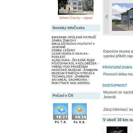
Střední Čechy ~ západ
Novinky InfoČesko
BIKEPARK OPÁLENÁ PSTRUŽÍ
ZÁMEK ŽINKOVY
MIKULÁŠTÍKOVO FOJTSTVÍ V
JASENNÉ
ZÁMEK LEŠANY
Expozice muzea př
LESNÍ DIVADLO SKALKA -
vypráví příběh rap
PODLESÍ
ALPALOUKA - ŽELEZNÁ RUDA
PŮJČOVNA KOL A KOLOBĚŽEK -
VRBNO POD PRADĚDEM
PROVOZNÍ DOBA
HASIČSKÉ MUZEUM - ŽAMBERK
MUZEUM STARÝCH STROJŮ A
Provozní doba mu
TECHNOLOGIÍ - ŽAMBERK
SKI AREÁL SACHROVKA -
ROKYTNICE NAD JIZEROU
DOSTUPNOST
Muzeum se nacház
Počasí v ČR
Jeseník.
Zdroj informací: w
V okolí 10 km n