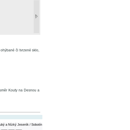
ohýbané či tvrzené sklo,
1 směr Kouty na Desnou a
ubý a Nízký Jeseník / Sobotín