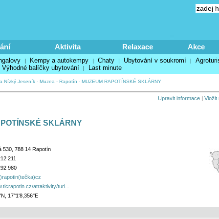
ání
Aktivita
Relaxace
Akce
ngalovy
Kempy a autokempy
Chaty
Ubytování v soukromí
Agroturi
|
|
|
|
Výhodné balíčky ubytování
Last minute
|
a Nízký Jeseník
-
Muzea
-
Rapotín
-
MUZEUM RAPOTÍNSKÉ SKLÁRNY
Upravit informace
|
Vložit
POTÍNSKÉ SKLÁRNY
 530, 788 14 Rapotín
212 211
292 980
č)rapotin(tečka)cz
ticrapotin.cz/atraktivity/turi...
"N, 17°1'8,356"E