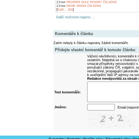
2,0 km
PROSPER GOLF RESORT ČELADNÁ
2,0 km
SNOW ARENA ČELADNÁ
[
]
Další... (62)
Další možnosti regionu ...
Komentáře k článku
Zatím nebyly k článku napsány žádné komentáře.
Přidejte vlastní komentář k tomuto článku
Vážení návštěvníci, komentáře k m
ostatním. Nejedná se o chatovou m
smazat příspěvky nesouvisející s
porušující zákony ČR, vulgární, sp
nezákonné, propagující jakoukoliv
k uveřejnění Vaší IP adresy na s
Redakce neodpovídá za obsah d
Text komentáře:
Jméno:
Email (nepovi
O projektu
|
Kontakty
|
Napište nám
|
Zákaznická zóna
|
Cen