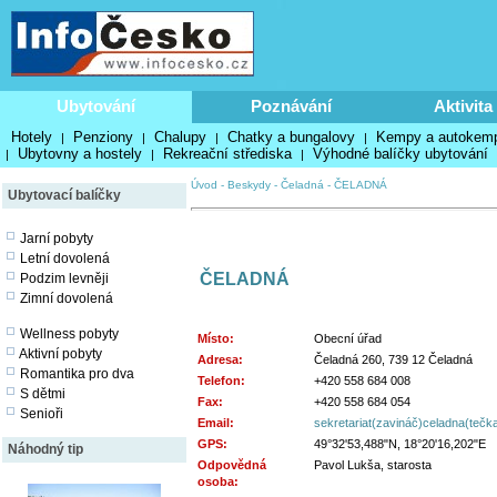
Ubytování
Poznávání
Aktivita
Hotely
Penziony
Chalupy
Chatky a bungalovy
Kempy a autokem
|
|
|
|
Ubytovny a hostely
Rekreační střediska
Výhodné balíčky ubytování
|
|
|
Úvod
-
Beskydy
-
Čeladná
-
ČELADNÁ
Ubytovací balíčky
Jarní pobyty
Letní dovolená
ČELADNÁ
Podzim levněji
Zimní dovolená
Wellness pobyty
Místo:
Obecní úřad
Aktivní pobyty
Adresa:
Čeladná 260, 739 12 Čeladná
Romantika pro dva
Telefon:
+420 558 684 008
S dětmi
Fax:
+420 558 684 054
Senioři
Email:
sekretariat(zavináč)celadna(tečk
GPS:
49°32'53,488"N, 18°20'16,202"E
Náhodný tip
Odpovědná
Pavol Lukša, starosta
osoba: