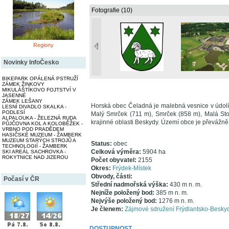
Fotografie (10)
Regiony
Novinky InfoČesko
BIKEPARK OPÁLENÁ PSTRUŽÍ
ZÁMEK ŽINKOVY
MIKULÁŠTÍKOVO FOJTSTVÍ V
JASENNÉ
ZÁMEK LEŠANY
Horská obec Čeladná je malebná vesnice v údolí 
LESNÍ DIVADLO SKALKA -
PODLESÍ
Malý Smrček (711 m), Smrček (858 m), Malá Sto
ALPALOUKA - ŽELEZNÁ RUDA
krajinné oblasti Beskydy. Území obce je převážně 
PŮJČOVNA KOL A KOLOBĚŽEK -
VRBNO POD PRADĚDEM
HASIČSKÉ MUZEUM - ŽAMBERK
MUZEUM STARÝCH STROJŮ A
Status:
obec
TECHNOLOGIÍ - ŽAMBERK
Celková výměra:
5904 ha
SKI AREÁL SACHROVKA -
ROKYTNICE NAD JIZEROU
Počet obyvatel:
2155
Okres:
Frýdek-Místek
Obvody, části:
Počasí v ČR
Střední nadmořská výška:
430 m n. m.
Nejníže položený bod:
385 m n. m.
Nejvýše položený bod:
1276 m n. m.
Je členem:
Zájmové sdružení Frýdlantsko-Besky
DOSTUPNOST