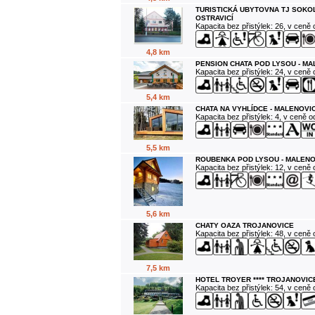
TURISTICKÁ UBYTOVNA TJ SOKO
OSTRAVICÍ
Kapacita bez přistýlek: 26, v ceně
4,8 km
PENSION CHATA POD LYSOU - M
Kapacita bez přistýlek: 24, v ceně
5,4 km
CHATA NA VYHLÍDCE - MALENOVI
Kapacita bez přistýlek: 4, v ceně 
5,5 km
ROUBENKA POD LYSOU - MALENO
Kapacita bez přistýlek: 12, v ceně
5,6 km
CHATY OAZA TROJANOVICE
Kapacita bez přistýlek: 48, v ceně
7,5 km
HOTEL TROYER **** TROJANOVIC
Kapacita bez přistýlek: 54, v ceně