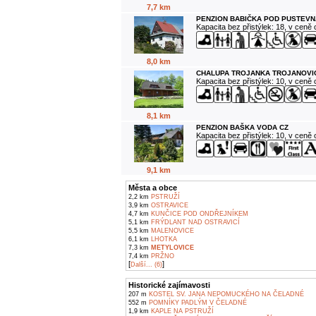
7,7 km
PENZION BABIČKA POD PUSTEVN
Kapacita bez přistýlek: 18, v ceně
8,0 km
CHALUPA TROJANKA TROJANOVI
Kapacita bez přistýlek: 10, v ceně
8,1 km
PENZION BAŠKA VODA CZ
Kapacita bez přistýlek: 10, v ceně
9,1 km
Města a obce
2,2 km
PSTRUŽÍ
3,9 km
OSTRAVICE
4,7 km
KUNČICE POD ONDŘEJNÍKEM
5,1 km
FRÝDLANT NAD OSTRAVICÍ
5,5 km
MALENOVICE
6,1 km
LHOTKA
7,3 km
METYLOVICE
7,4 km
PRŽNO
[
]
Další... (6)
Historické zajímavosti
207 m
KOSTEL SV. JANA NEPOMUCKÉHO NA ČELADNÉ
552 m
POMNÍKY PADLÝM V ČELADNÉ
1,9 km
KAPLE NA PSTRUŽÍ