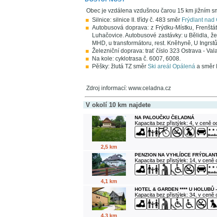
Obec je vzdálena vzdušnou čarou 15 km jižním 
Silnice: silnice II. třídy č. 483 směr
Frýdlant nad 
Autobusová doprava: z Frýdku-Místku, Frenštát
Luhačovice. Autobusové zastávky: u Bělidla, žele
MHD, u transformátoru, rest. Kněhyně, U Ingrst
Železniční doprava: trať číslo 323 Ostrava - Val
Na kole: cyklotrasa č. 6007, 6008.
Pěšky: žlutá TZ směr
Ski areál Opálená
a směr F
Zdroj informací: www.celadna.cz
V okolí 10 km najdete
NA PALOUČKU ČELADNÁ
Kapacita bez přistýlek: 4, v ceně 
2,5 km
PENZION NA VYHLÍDCE FRÝDLANT
Kapacita bez přistýlek: 14, v ceně
4,1 km
HOTEL & GARDEN **** U HOLUBŮ 
Kapacita bez přistýlek: 34, v ceně
4,3 km