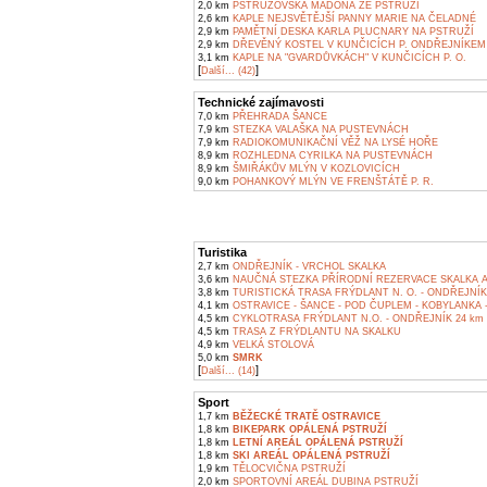
2,0 km
PSTRUŽOVSKÁ MADONA ZE PSTRUŽÍ
2,6 km
KAPLE NEJSVĚTĚJŠÍ PANNY MARIE NA ČELADNÉ
2,9 km
PAMĚTNÍ DESKA KARLA PLUCNARY NA PSTRUŽÍ
2,9 km
DŘEVĚNÝ KOSTEL V KUNČICÍCH P. ONDŘEJNÍKEM
3,1 km
KAPLE NA "GVARDŮVKÁCH" V KUNČICÍCH P. O.
[
]
Další... (42)
Technické zajímavosti
7,0 km
PŘEHRADA ŠANCE
7,9 km
STEZKA VALAŠKA NA PUSTEVNÁCH
7,9 km
RADIOKOMUNIKAČNÍ VĚŽ NA LYSÉ HOŘE
8,9 km
ROZHLEDNA CYRILKA NA PUSTEVNÁCH
8,9 km
ŠMIŘÁKŮV MLÝN V KOZLOVICÍCH
9,0 km
POHANKOVÝ MLÝN VE FRENŠTÁTĚ P. R.
Turistika
2,7 km
ONDŘEJNÍK - VRCHOL SKALKA
3,6 km
NAUČNÁ STEZKA PŘÍRODNÍ REZERVACE SKALKA A
3,8 km
TURISTICKÁ TRASA FRÝDLANT N. O. - ONDŘEJNÍK
4,1 km
OSTRAVICE - ŠANCE - POD ČUPLEM - KOBYLANKA 
4,5 km
CYKLOTRASA FRÝDLANT N.O. - ONDŘEJNÍK 24 km
4,5 km
TRASA Z FRÝDLANTU NA SKALKU
4,9 km
VELKÁ STOLOVÁ
5,0 km
SMRK
[
]
Další... (14)
Sport
1,7 km
BĚŽECKÉ TRATĚ OSTRAVICE
1,8 km
BIKEPARK OPÁLENÁ PSTRUŽÍ
1,8 km
LETNÍ AREÁL OPÁLENÁ PSTRUŽÍ
1,8 km
SKI AREÁL OPÁLENÁ PSTRUŽÍ
1,9 km
TĚLOCVIČNA PSTRUŽÍ
2,0 km
SPORTOVNÍ AREÁL DUBINA PSTRUŽÍ